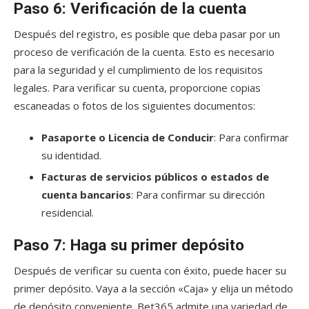
Paso 6: Verificación de la cuenta
Después del registro, es posible que deba pasar por un
proceso de verificación de la cuenta. Esto es necesario
para la seguridad y el cumplimiento de los requisitos
legales. Para verificar su cuenta, proporcione copias
escaneadas o fotos de los siguientes documentos:
Pasaporte o Licencia de Conducir
: Para confirmar
su identidad.
Facturas de servicios públicos o estados de
cuenta bancarios
: Para confirmar su dirección
residencial.
Paso 7: Haga su primer depósito
Después de verificar su cuenta con éxito, puede hacer su
primer depósito. Vaya a la sección «Caja» y elija un método
de depósito conveniente. Bet365 admite una variedad de