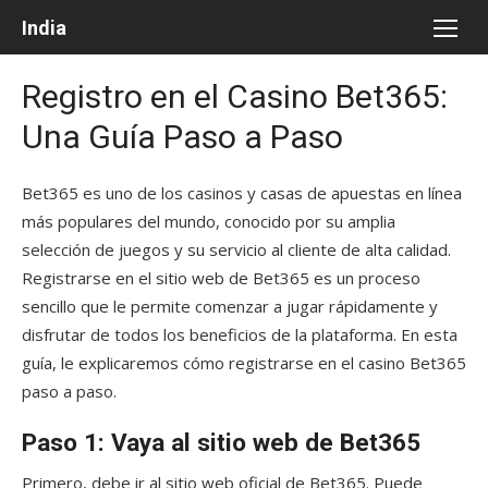
Saltar
India
al
contenido
Registro en el Casino Bet365:
Una Guía Paso a Paso
Bet365 es uno de los casinos y casas de apuestas en línea
más populares del mundo, conocido por su amplia
selección de juegos y su servicio al cliente de alta calidad.
Registrarse en el sitio web de Bet365 es un proceso
sencillo que le permite comenzar a jugar rápidamente y
disfrutar de todos los beneficios de la plataforma. En esta
guía, le explicaremos cómo registrarse en el casino Bet365
paso a paso.
Paso 1: Vaya al sitio web de Bet365
Primero, debe ir al sitio web oficial de Bet365. Puede