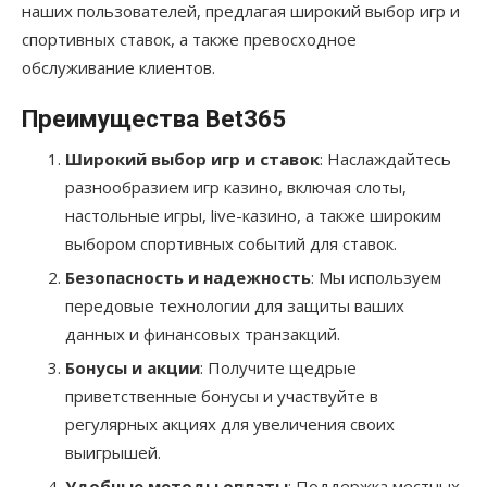
наших пользователей, предлагая широкий выбор игр и
спортивных ставок, а также превосходное
обслуживание клиентов.
Преимущества Bet365
Широкий выбор игр и ставок
: Наслаждайтесь
разнообразием игр казино, включая слоты,
настольные игры, live-казино, а также широким
выбором спортивных событий для ставок.
Безопасность и надежность
: Мы используем
передовые технологии для защиты ваших
данных и финансовых транзакций.
Бонусы и акции
: Получите щедрые
приветственные бонусы и участвуйте в
регулярных акциях для увеличения своих
выигрышей.
Удобные методы оплаты
: Поддержка местных