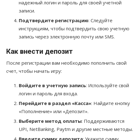
надежный логин и пароль для своей учетной
записи.
Подтвердите регистрацию
: Следуйте
инструкциям, чтобы подтвердить свою учетную
запись через электронную почту или SMS.
Как внести депозит
После регистрации вам необходимо пополнить свой
счет, чтобы начать игру:
Войдите в учетную запись
: Используйте свой
логин и пароль для входа.
Перейдите в раздел «Касса»
: Найдите кнопку
«Пополнение» или «Депозит».
Выберите метод оплаты
: Поддерживаются
UPI, NetBanking, Paytm и другие местные методы.
Введите сумму депозита
: Укажите сумму,